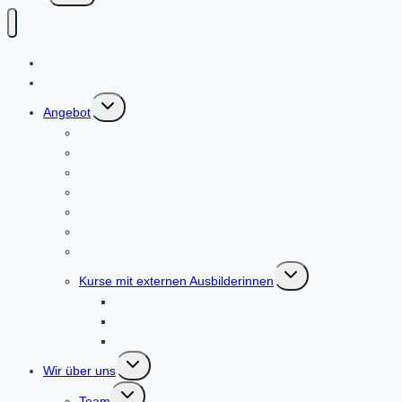
Start
Aktuelles
Untermenü
Angebot
umschalten
Reitunterricht
Voltigieren
Reiten als Therapie
Klassisch-Barocke Reiterei
Reiten für Mini Mäuse
Kinder-Reittage 2026
Ferienprogramme
Untermenü
Kurse mit externen Ausbilderinnen
umschalten
Kurse mit externen Trainerinnen
Klassisch-barocke Reiterei mit Andrea Schmitz
Heidrun Hafen: Zirkuslektionen mit Pferden
Untermenü
Wir über uns
umschalten
Untermenü
Team