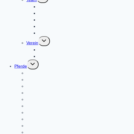
umschalten
Sabine Pirker
Stefanie Reinboth
Lea Spriestersbach
Neele Böhling
Tamika
Untermenü
Verein
umschalten
Verein/Vorstand
Anlage
Untermenü
Pferde
umschalten
Pferde – Angel
Pferde – Anibal
Pferde – Anna Mae
Pferde – Askja
Pferde – Benthe
Pferde – Edwin
Pferde – Ella
Pferde – Fiete
Pferde – Jerry
Pferde – Lukas