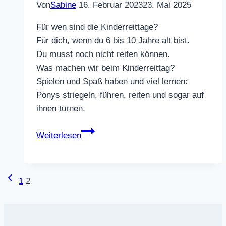
Von
Sabine
16. Februar 2023
23. Mai 2025
Für wen sind die Kinderreittage?
Für dich, wenn du 6 bis 10 Jahre alt bist.
Du musst noch nicht reiten können.
Was machen wir beim Kinderreittag?
Spielen und Spaß haben und viel lernen:
Ponys striegeln, führen, reiten und sogar auf
ihnen turnen.
Kinderreittage
Weiterlesen
2024
Vorherige
Seitennavigation
1
2
Seite