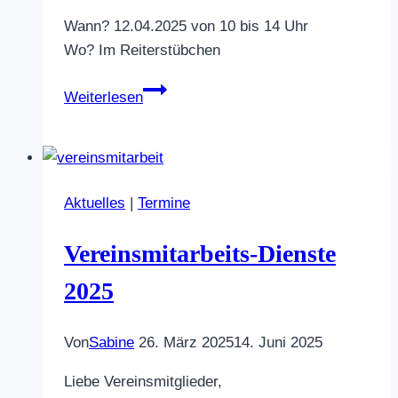
Wann? 12.04.2025 von 10 bis 14 Uhr
Wo? Im Reiterstübchen
Erste
Weiterlesen
Hilfe
Kurs
für
Reiter*innen
Aktuelles
|
Termine
–
Schwerpunkt
Vereinsmitarbeits-Dienste
Reitunfälle
2025
Von
Sabine
26. März 2025
14. Juni 2025
Liebe Vereinsmitglieder,