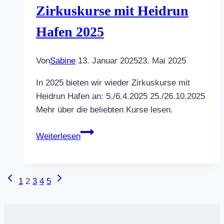
Zirkuskurse mit Heidrun
Hafen 2025
Von
Sabine
13. Januar 2025
23. Mai 2025
In 2025 bieten wir wieder Zirkuskurse mit
Heidrun Hafen an: 5./6.4.2025 25./26.10.2025
Mehr über die beliebten Kurse lesen.
Zirkuskurse
Weiterlesen
mit
Heidrun
Hafen
Vorherige
Nächste
Seitennavigation
1
2
3
4
5
2025
Seite
Seite