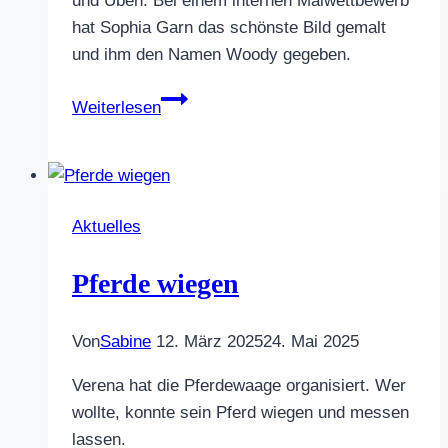
und Üben. Bei einem internen Malwettbewerb
hat Sophia Garn das schönste Bild gemalt
und ihm den Namen Woody gegeben.
Wir
Weiterlesen
stellen
vor:
Woody
Aktuelles
Pferde wiegen
Von
Sabine
12. März 2025
24. Mai 2025
Verena hat die Pferdewaage organisiert. Wer
wollte, konnte sein Pferd wiegen und messen
lassen.