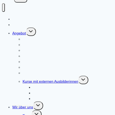
Start
Aktuelles
Untermenü
Angebot
umschalten
Reitunterricht
Voltigieren
Reiten als Therapie
Klassisch-Barocke Reiterei
Reiten für Mini Mäuse
Kinder-Reittage 2026
Ferienprogramme
Untermenü
Kurse mit externen Ausbilderinnen
umschalten
Kurse mit externen Trainerinnen
Klassisch-barocke Reiterei mit Andrea Schmitz
Heidrun Hafen: Zirkuslektionen mit Pferden
Untermenü
Wir über uns
umschalten
Untermenü