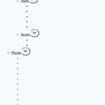
Team
umschalten
Sabine Pirker
Stefanie Reinboth
Lea Spriestersbach
Neele Böhling
Tamika
Untermenü
Verein
umschalten
Verein/Vorstand
Anlage
Untermenü
Pferde
umschalten
Pferde – Angel
Pferde – Anibal
Pferde – Anna Mae
Pferde – Askja
Pferde – Benthe
Pferde – Edwin
Pferde – Ella
Pferde – Fiete
Pferde – Jerry
Pferde – Lukas