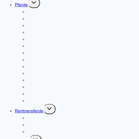
Untermenü
Pferde
umschalten
Pferde – Angel
Pferde – Anibal
Pferde – Anna Mae
Pferde – Askja
Pferde – Benthe
Pferde – Edwin
Pferde – Ella
Pferde – Fiete
Pferde – Jerry
Pferde – Lukas
Pferde – Móalingur
Pferde – Nanouk
Pferde – Oreo
Pferde – Oskar (Oskarow)
Untermenü
Rentnerpferde
umschalten
Rentner – Loki
Rentner – Lümmel
Rentnerin – Melli
Untermenü