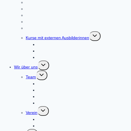
Reiten als Therapie
Klassisch-Barocke Reiterei
Reiten für Mini Mäuse
Kinder-Reittage 2026
Ferienprogramme
Untermenü
Kurse mit externen Ausbilderinnen
umschalten
Kurse mit externen Trainerinnen
Klassisch-barocke Reiterei mit Andrea Schmitz
Heidrun Hafen: Zirkuslektionen mit Pferden
Untermenü
Wir über uns
umschalten
Untermenü
Team
umschalten
Sabine Pirker
Stefanie Reinboth
Lea Spriestersbach
Neele Böhling
Untermenü
Verein
umschalten
Verein/Vorstand
Anlage