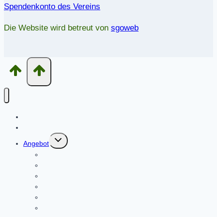
Spendenkonto des Vereins
Die Website wird betreut von
sgoweb
Start
Aktuelles
Untermenü
Angebot
umschalten
Reitunterricht
Voltigieren
Reiten als Therapie
Klassisch-Barocke Reiterei
Reiten für Mini Mäuse
Kinder-Reittage 2026