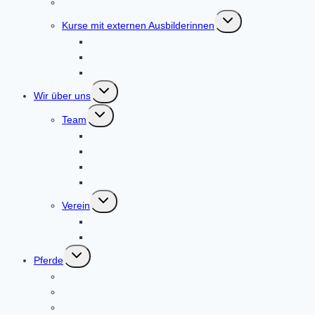
Ferienprogramme
Untermenü
Kurse mit externen Ausbilderinnen
umschalten
Kurse mit externen Trainerinnen
Klassisch-barocke Reiterei mit Andrea Schmitz
Heidrun Hafen: Zirkuslektionen mit Pferden
Untermenü
Wir über uns
umschalten
Untermenü
Team
umschalten
Sabine Pirker
Stefanie Reinboth
Lea Spriestersbach
Neele Böhling
Untermenü
Verein
umschalten
Verein/Vorstand
Anlage
Untermenü
Pferde
umschalten
Pferde – Angel
Pferde – Anibal
Pferde – Anna Mae