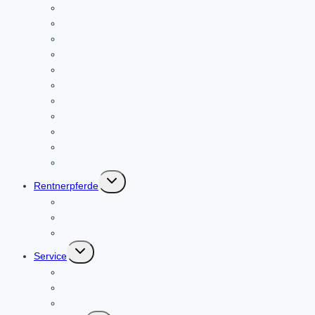
Pferde – Askja
Pferde – Benthe
Pferde – Edwin
Pferde – Ella
Pferde – Fiete
Pferde – Jerry
Pferde – Lukas
Pferde – Móalingur
Pferde – Nanouk
Pferde – Oreo
Pferde – Oskar (Oskarow)
Untermenü
Rentnerpferde
umschalten
Rentner – Loki
Rentner – Lümmel
Rentnerin – Melli
Untermenü
Service
umschalten
Kontakt
Wegbeschreibung
Downloads