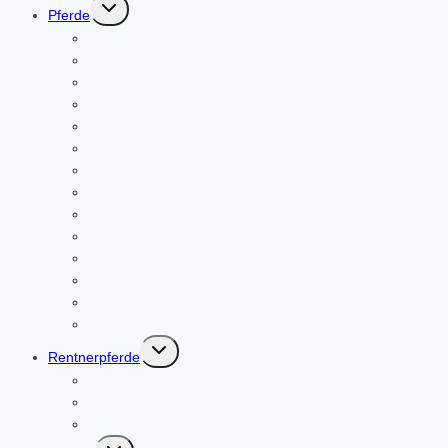
Untermenü
Pferde
umschalten
Pferde – Angel
Pferde – Anibal
Pferde – Anna Mae
Pferde – Askja
Pferde – Benthe
Pferde – Edwin
Pferde – Ella
Pferde – Fiete
Pferde – Jerry
Pferde – Lukas
Pferde – Móalingur
Pferde – Nanouk
Pferde – Oreo
Pferde – Oskar (Oskarow)
Untermenü
Rentnerpferde
umschalten
Rentner – Loki
Rentner – Lümmel
Rentnerin – Melli
Untermenü