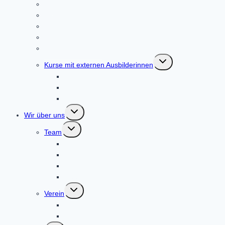
Reiten als Therapie
Klassisch-Barocke Reiterei
Reiten für Mini Mäuse
Kinder-Reittage 2026
Ferienprogramme
Untermenü
Kurse mit externen Ausbilderinnen
umschalten
Kurse mit externen Trainerinnen
Klassisch-barocke Reiterei mit Andrea Schmitz
Heidrun Hafen: Zirkuslektionen mit Pferden
Untermenü
Wir über uns
umschalten
Untermenü
Team
umschalten
Sabine Pirker
Stefanie Reinboth
Lea Spriestersbach
Neele Böhling
Untermenü
Verein
umschalten
Verein/Vorstand
Anlage